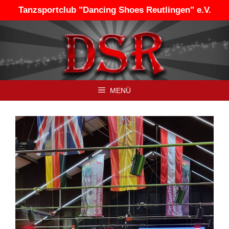
Zum
Tanzsportclub "Dancing Shoes Reutlingen" e.V.
Inhalt
springen
MENÜ