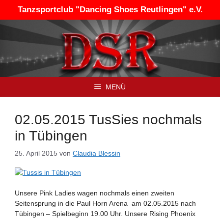
Zum
Tanzsportclub "Dancing Shoes Reutlingen" e.V.
Inhalt
springen
MENÜ
02.05.2015 TusSies nochmals
in Tübingen
25. April 2015
von
Claudia Blessin
Unsere Pink Ladies wagen nochmals einen zweiten
Seitensprung in die Paul Horn Arena am 02.05.2015 nach
Tübingen – Spielbeginn 19.00 Uhr. Unsere Rising Phoenix