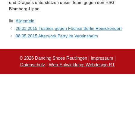
und Dragons unterstützen unser Team gegen den HSG
Blomberg-Lippe.
Kategorien
Allgemein
28.03.2015 TusSies gegen Füchse Berlin Reinickendorf
08.05.2015 Afterwork Party im Vereinsheim
© 2026 Dancing Shoes Reutlingen |
Impressum
|
Datenschutz
|
Web-Entwicklung: Webdesign RT