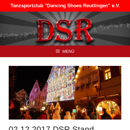
Zum
Tanzsportclub "Dancing Shoes Reutlingen" e.V.
Inhalt
springen
MENÜ
02.12.2017 DSR Stand