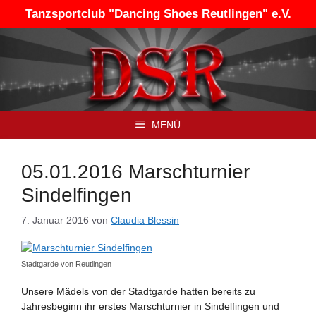
Zum
Tanzsportclub "Dancing Shoes Reutlingen" e.V.
Inhalt
springen
MENÜ
05.01.2016 Marschturnier
Sindelfingen
7. Januar 2016
von
Claudia Blessin
Stadtgarde von Reutlingen
Unsere Mädels von der Stadtgarde hatten bereits zu
Jahresbeginn ihr erstes Marschturnier in Sindelfingen und