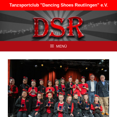
Zum
Tanzsportclub "Dancing Shoes Reutlingen" e.V.
Inhalt
springen
MENÜ