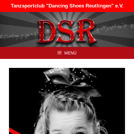
Zum
Tanzsportclub "Dancing Shoes Reutlingen" e.V.
Inhalt
springen
MENÜ