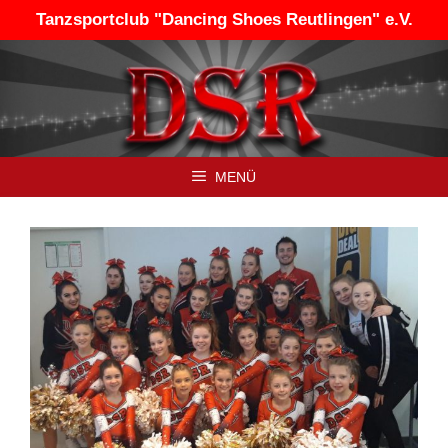
Zum
Tanzsportclub "Dancing Shoes Reutlingen" e.V.
Inhalt
springen
MENÜ