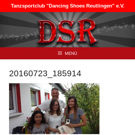
Zum
Tanzsportclub "Dancing Shoes Reutlingen" e.V.
Inhalt
springen
MENÜ
20160723_185914