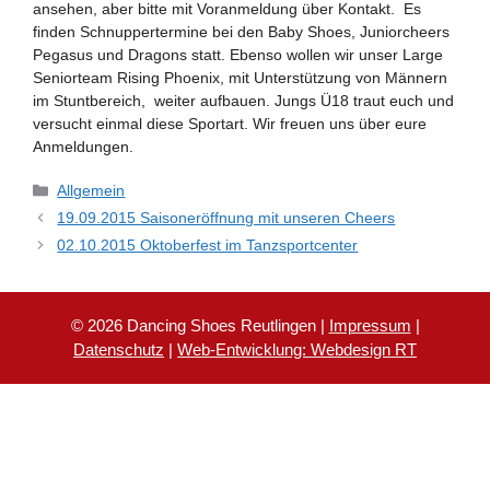
ansehen, aber bitte mit Voranmeldung über Kontakt. Es
finden Schnuppertermine bei den Baby Shoes, Juniorcheers
Pegasus und Dragons statt. Ebenso wollen wir unser Large
Seniorteam Rising Phoenix, mit Unterstützung von Männern
im Stuntbereich, weiter aufbauen. Jungs Ü18 traut euch und
versucht einmal diese Sportart. Wir freuen uns über eure
Anmeldungen.
Kategorien
Allgemein
19.09.2015 Saisoneröffnung mit unseren Cheers
02.10.2015 Oktoberfest im Tanzsportcenter
© 2026 Dancing Shoes Reutlingen |
Impressum
|
Datenschutz
|
Web-Entwicklung: Webdesign RT