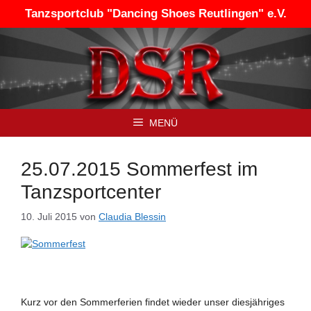
Zum
Tanzsportclub "Dancing Shoes Reutlingen" e.V.
Inhalt
springen
MENÜ
25.07.2015 Sommerfest im
Tanzsportcenter
10. Juli 2015
von
Claudia Blessin
Kurz vor den Sommerferien findet wieder unser diesjähriges