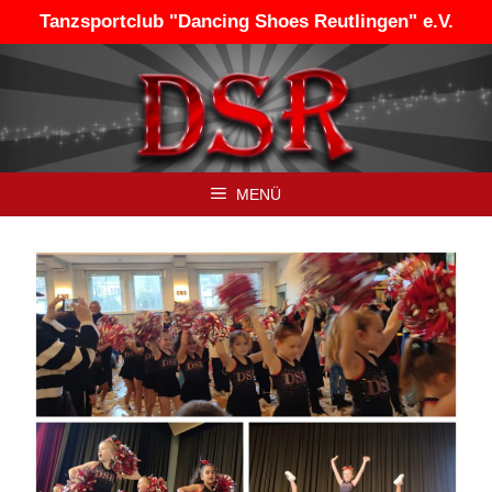
Zum
Tanzsportclub "Dancing Shoes Reutlingen" e.V.
Inhalt
springen
MENÜ