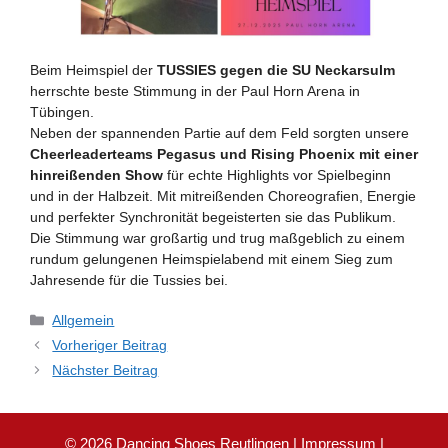
Beim Heimspiel der
TUSSIES gegen die SU Neckarsulm
herrschte beste Stimmung in der Paul Horn Arena in
Tübingen.
Neben der spannenden Partie auf dem Feld sorgten unsere
Cheerleaderteams Pegasus und Rising Phoenix mit einer
hinreißenden Show
für echte Highlights vor Spielbeginn
und in der Halbzeit. Mit mitreißenden Choreografien, Energie
und perfekter Synchronität begeisterten sie das Publikum.
Die Stimmung war großartig und trug maßgeblich zu einem
rundum gelungenen Heimspielabend mit einem Sieg zum
Jahresende für die Tussies bei.
Kategorien
Allgemein
Vorheriger Beitrag
Nächster Beitrag
© 2026 Dancing Shoes Reutlingen |
Impressum
|