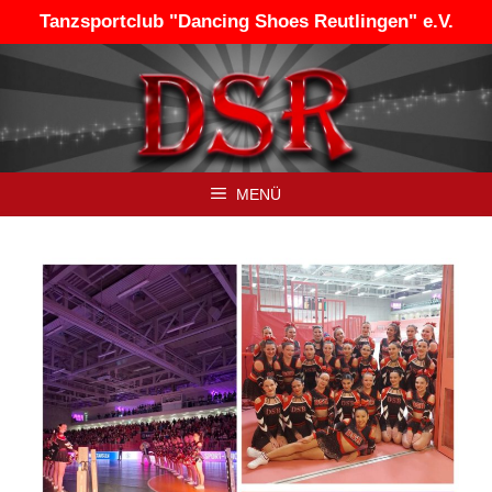
Zum
Tanzsportclub "Dancing Shoes Reutlingen" e.V.
Inhalt
springen
MENÜ