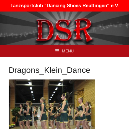
Zum
Tanzsportclub "Dancing Shoes Reutlingen" e.V.
Inhalt
springen
MENÜ
Dragons_Klein_Dance