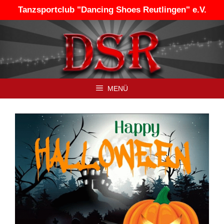
Zum
Tanzsportclub "Dancing Shoes Reutlingen" e.V.
Inhalt
springen
MENÜ