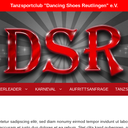
Tanzsportclub "Dancing Shoes Reutlingen" e.V.
EERLEADER
KARNEVAL
AUFRITTSANFRAGE
TANZ
tetur sadipscing elitr, sed diam nonumy eirmod tempor invidunt ut lab
 accusam et justo duo dolores et ea rebum. Stet clita kasd gubergren,