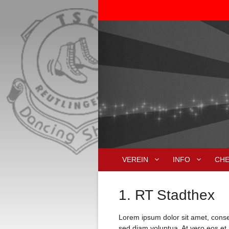
Zum
Inhalt
springen
VEREIN
INFO
CH
1. RT Stadthex
Lorem ipsum dolor sit amet, conse
sed diam voluptua. At vero eos et