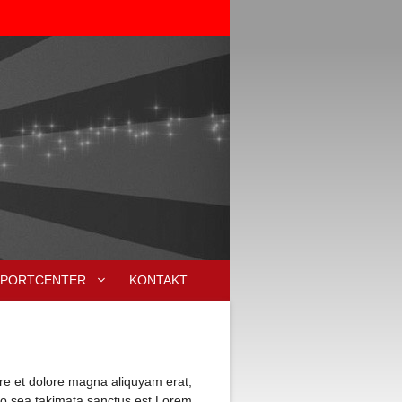
SPORTCENTER
KONTAKT
ore et dolore magna aliquyam erat,
 no sea takimata sanctus est Lorem