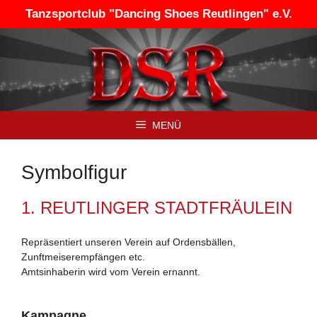
Zum
Tanzsportclub "Dancing Shoes Reutlingen" e.V.
Inhalt
springen
MENÜ
Symbolfigur
1. REUTLINGER STADTFRÄULEIN
Repräsentiert unseren Verein auf Ordensbällen,
Zunftmeiserempfängen etc.
Amtsinhaberin wird vom Verein ernannt.
Kampagne