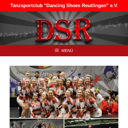
Zum
Tanzsportclub "Dancing Shoes Reutlingen" e.V.
Inhalt
springen
MENÜ