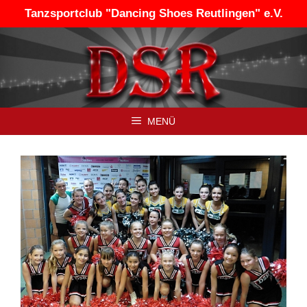
Zum
Tanzsportclub "Dancing Shoes Reutlingen" e.V.
Inhalt
springen
MENÜ