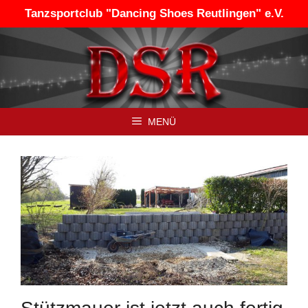
Zum
Tanzsportclub "Dancing Shoes Reutlingen" e.V.
Inhalt
springen
MENÜ