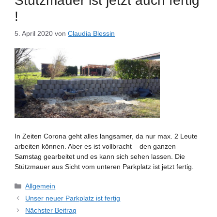
Stützmauer ist jetzt auch fertig
!
5. April 2020
von
Claudia Blessin
In Zeiten Corona geht alles langsamer, da nur max. 2 Leute
arbeiten können. Aber es ist vollbracht – den ganzen
Samstag gearbeitet und es kann sich sehen lassen. Die
Stützmauer aus Sicht vom unteren Parkplatz ist jetzt fertig.
Kategorien
Allgemein
Unser neuer Parkplatz ist fertig
Nächster Beitrag