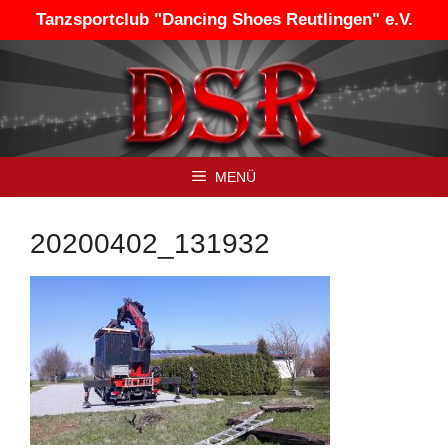
Zum
Tanzsportclub "Dancing Shoes Reutlingen" e.V.
Inhalt
springen
MENÜ
20200402_131932