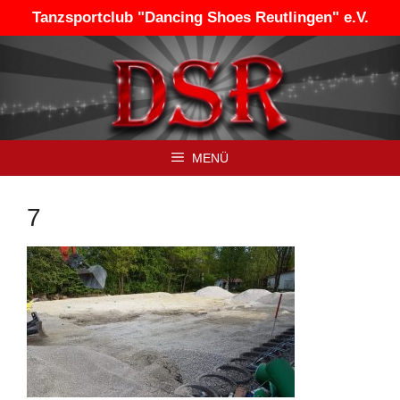
Zum
Tanzsportclub "Dancing Shoes Reutlingen" e.V.
Inhalt
springen
MENÜ
7