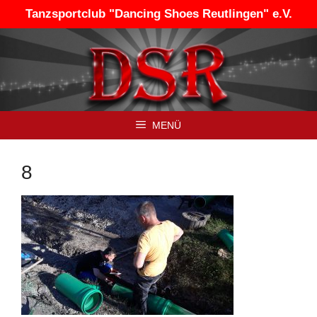
Zum
Tanzsportclub "Dancing Shoes Reutlingen" e.V.
Inhalt
springen
MENÜ
8