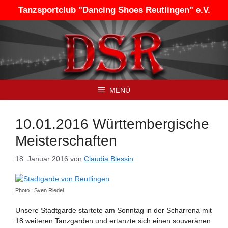
Zum
Tanzsportclub "Dancing Shoes Reutlingen" e.V.
Inhalt
springen
MENÜ
10.01.2016 Württembergische
Meisterschaften
18. Januar 2016
von
Claudia Blessin
Photo : Sven Riedel
Unsere Stadtgarde startete am Sonntag in der Scharrena mit
18 weiteren Tanzgarden und ertanzte sich einen souveränen