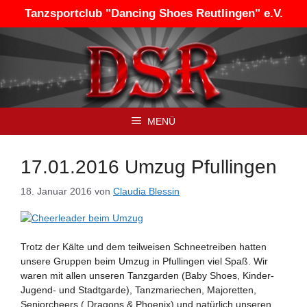
Zum
Tanzsportclub "Dancing Shoes Reutlingen" e.V.
Inhalt
springen
MENÜ
17.01.2016 Umzug Pfullingen
18. Januar 2016
von
Claudia Blessin
Trotz der Kälte und dem teilweisen Schneetreiben hatten
unsere Gruppen beim Umzug in Pfullingen viel Spaß. Wir
waren mit allen unseren Tanzgarden (Baby Shoes, Kinder-
Jugend- und Stadtgarde), Tanzmariechen, Majoretten,
Seniorcheers ( Dragons & Phoenix) und natürlich unseren