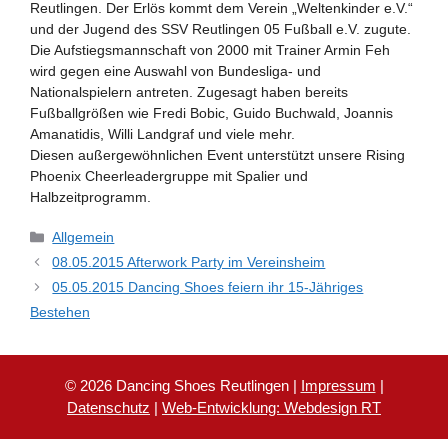
Reutlingen. Der Erlös kommt dem Verein „Weltenkinder e.V.“
und der Jugend des SSV Reutlingen 05 Fußball e.V. zugute.
Die Aufstiegsmannschaft von 2000 mit Trainer Armin Feh
wird gegen eine Auswahl von Bundesliga- und
Nationalspielern antreten. Zugesagt haben bereits
Fußballgrößen wie Fredi Bobic, Guido Buchwald, Joannis
Amanatidis, Willi Landgraf und viele mehr.
Diesen außergewöhnlichen Event unterstützt unsere Rising
Phoenix Cheerleadergruppe mit Spalier und
Halbzeitprogramm.
Kategorien
Allgemein
08.05.2015 Afterwork Party im Vereinsheim
05.05.2015 Dancing Shoes feiern ihr 15-Jähriges
Bestehen
© 2026 Dancing Shoes Reutlingen |
Impressum
|
Datenschutz
|
Web-Entwicklung: Webdesign RT