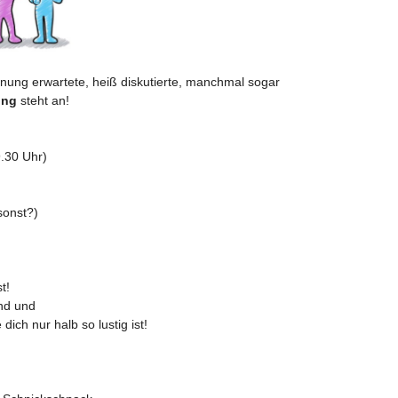
annung erwartete, heiß diskutierte, manchmal sogar
ung
steht an!
.30 Uhr)
sonst?)
t!
ind und
ich nur halb so lustig ist!