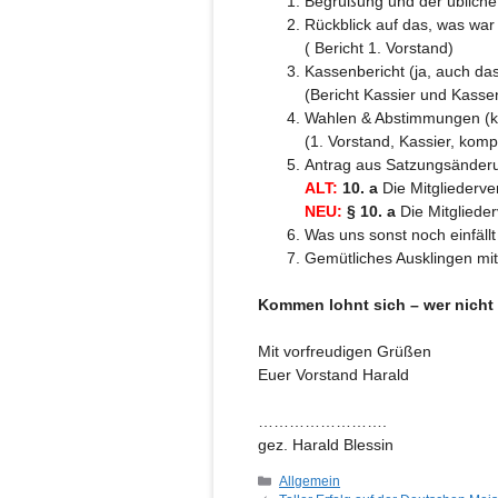
Begrüßung und der übliche
Rückblick auf das, was war 
( Bericht 1. Vorstand)
Kassenbericht (ja, auch da
(Bericht Kassier und Kasse
Wahlen & Abstimmungen (kein
(1. Vorstand, Kassier, kom
Antrag aus Satzungsänder
ALT:
10. a
Die Mitgliederve
NEU:
§ 10. a
Die Mitgliede
Was uns sonst noch einfällt
Gemütliches Ausklingen m
Kommen lohnt sich – wer nicht 
Mit vorfreudigen Grüßen
Euer Vorstand Harald
…………………….
gez. Harald Blessin
Kategorien
Allgemein