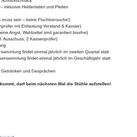
 Schnickschnack
– inklusive Heldentaten und Pleiten
s muss sein – keine Fluchtversuche!)
nprüfer mit Entlastung Vorstand & Kassier)
e Angst, Wahlzettel sind garantiert bissfrei)
pl. Ausschuss, 2 Kassenprüfer)
ung:
rsammlung findet einmal jährlich im zweiten Quartal statt
rversammlung findet einmal jährlich im Geschäftsjahr statt
it Getränken und Gesprächen
kommt, darf beim nächsten Mal die Stühle aufstellen!