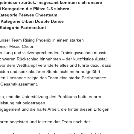
gebnissen zurück. Insgesamt konnten sich unsere
i Kategorien die Plätze 1-3 sichern:
 Kategorie Peewee Cheerteam
r Kategorie Urban Double Dance
 Kategorie Partnerstunt
h unser Team Rising Phoenix in einem starken
enior Mixed Cheer.
ereitung und vielversprechenden Trainingswochen musste
hweren Rückschlag hinnehmen – der kurzfristige Ausfall
vor dem Wettkampf veränderte alles und führte dazu, dass
miden und spektakulären Stunts nicht mehr aufgeführt
igen Umstände zeigte das Team eine starke Performance
im Gesamtklassement.
n, und die Unterstützung des Publikums hatte enorm
eistung mit beigetragen.
agement und die harte Arbeit, die hinter diesen Erfolgen
aren begeistert und feierten das Team nach der