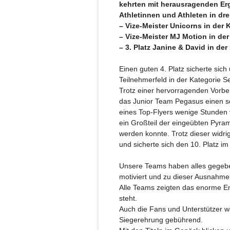
kehrten mit herausragenden Er
Athletinnen und Athleten in dre
– Vize-Meister Unicorns in der
– Vize-Meister MJ Motion in de
– 3. Platz Janine & David in der
Einen guten 4. Platz sicherte sic
Teilnehmerfeld in der Kategorie S
Trotz einer hervorragenden Vorb
das Junior Team Pegasus einen sc
eines Top-Flyers wenige Stunden 
ein Großteil der eingeübten Pyra
werden konnte. Trotz dieser widr
und sicherte sich den 10. Platz 
Unsere Teams haben alles gegebe
motiviert und zu dieser Ausnahmel
Alle Teams zeigten das enorme Eng
steht.
Auch die Fans und Unterstützer w
Siegerehrung gebührend.