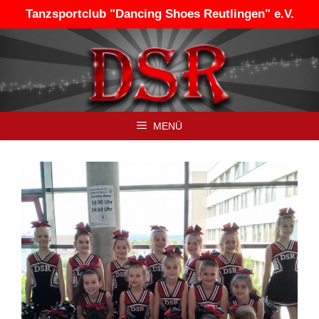
Zum
Tanzsportclub "Dancing Shoes Reutlingen" e.V.
Inhalt
springen
MENÜ